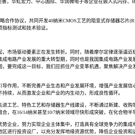
，华虹宏力、中芯国际、华润微电子等企业在嵌入式闪存、BCD电路
订了战略合作协议，共同开发40纳米CMOS工艺的阻变式存储器芯片(
各项指标测试和技术验证。
起，市场驱动要素正在发生转折。同时，随着摩尔定律逐渐逼近
集成电路产业发展的重大转型期，同时也是我国集成电路产业发
图，要完成这一目标，我们应抓住产业变革机遇，聚焦解决产业
引导作用，不断完善产业生态和产业发展环境，增强产业发展信
不持续，从而激发企业和产业的内生动力，形成良性循环。
先进工艺、特色工艺和存储器生产线建设，不断通过新建、收购
合，在16/14纳米甚至10/7纳米领域尽快形成突破，在化合物
优势企业，努力实现企业主体集中，打造具有全球竞争力的集成
地区进行投资设厂，以充分发挥地缘资源优势，降低企业投资和