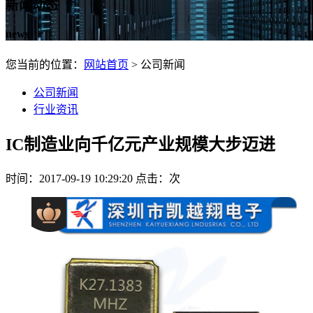
新闻动态
news
您当前的位置：
网站首页
> 公司新闻
公司新闻
行业资讯
IC制造业向千亿元产业规模大步迈进
时间：2017-09-19 10:29:20 点击：
次