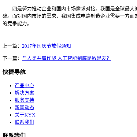
四是努力推动企业和国内市场需求对接。我国是全球最大
础。面对国内市场的需求，我国集成电路制造企业需要一方面
的竞争能力。
上一篇：
2017年国庆节放假通知
下一篇：
与人类并肩作战 人工智能到底是敌是友？
快捷导航
产品中心
解决方案
服务支持
新闻动态
关于KYX
联系我们
联系我们