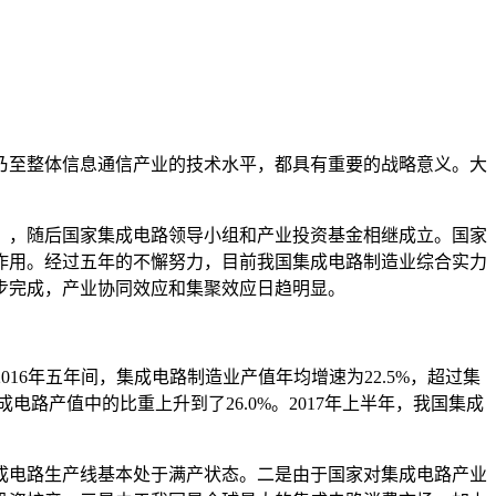
乃至整体信息通信产业的技术水平，都具有重要的战略意义。大
要》，随后国家集成电路领导小组和产业投资基金相继成立。国家
作用。经过五年的不懈努力，目前我国集成电路制造业综合实力
步完成，产业协同效应和集聚效应日趋明显。
2016年五年间，集成电路制造业产值年均增速为22.5%，超过集
电路产值中的比重上升到了26.0%。2017年上半年，我国集成
成电路生产线基本处于满产状态。二是由于国家对集成电路产业