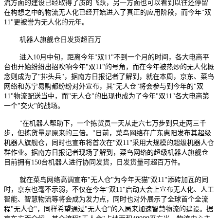
流方面的建设已经取得了质的飞跃，另一方面也可以看到以往还停留
在构想之中的物流无人化已经开始进入了真正的应用阶段，而今年"双
11"更被誉为无人化的元年。
机器人旗舰仓日发货超百万
进入10月中旬，距离今年"双11"不到一个月的时间，各大电商平
台也开始纷纷出招吹响今年"双11"的号角，而在今年被热炒的无人化概
念则成为了"排头兵"，据南方日报记者了解到，就在本周，京东、菜鸟
网络和苏宁易购都纷纷对外宣布，其"无人仓"将会参与到今年的"双
11"物流配送当中，而"无人仓"的出现也成为了今年"双11"各大电商第
一个"交火"的战场。
"在机器人帮助下，一个拣货员一天从走六七万步到只走两三千
步，但拣货量是原来的三倍。"日前，菜鸟网络在广东惠阳发布其超级
机器人旗舰仓，同时也宣布将首次在"双11"采用大规模的超级机器人仓
群作业。据南方日报记者现场了解到，菜鸟网络的超级机器人旗舰仓
目前拥有150台机器人进行协同发货，日发货量可超百万件。
就在菜鸟网络高调宣布"无人仓"为今年天猫"双11"添砖加瓦的同
时，京东也毫不示弱，不仅在今年"双11"启动大会上宣布无人化、人工
智能、智慧物流等将会成为发力点，同时也对外展示了全球首个全流
程"无人仓"，同样希望通过"无人仓"的入局来加速智慧物流的建设。据