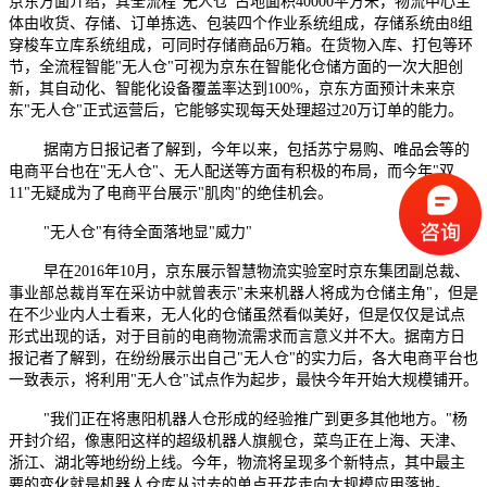
京东方面介绍，其全流程"无人仓"占地面积40000平方米，物流中心主
体由收货、存储、订单拣选、包装四个作业系统组成，存储系统由8组
穿梭车立库系统组成，可同时存储商品6万箱。在货物入库、打包等环
节，全流程智能"无人仓"可视为京东在智能化仓储方面的一次大胆创
新，其自动化、智能化设备覆盖率达到100%，京东方面预计未来京
东"无人仓"正式运营后，它能够实现每天处理超过20万订单的能力。
据南方日报记者了解到，今年以来，包括苏宁易购、唯品会等的
电商平台也在"无人仓"、无人配送等方面有积极的布局，而今年"双
11"无疑成为了电商平台展示"肌肉"的绝佳机会。
"无人仓"有待全面落地显"威力"
早在2016年10月，京东展示智慧物流实验室时京东集团副总裁、
事业部总裁肖军在采访中就曾表示"未来机器人将成为仓储主角"，但是
在不少业内人士看来，无人化的仓储虽然看似美好，但是仅仅是试点
形式出现的话，对于目前的电商物流需求而言意义并不大。据南方日
报记者了解到，在纷纷展示出自己"无人仓"的实力后，各大电商平台也
一致表示，将利用"无人仓"试点作为起步，最快今年开始大规模铺开。
"我们正在将惠阳机器人仓形成的经验推广到更多其他地方。"杨
开封介绍，像惠阳这样的超级机器人旗舰仓，菜鸟正在上海、天津、
浙江、湖北等地纷纷上线。今年，物流将呈现多个新特点，其中最主
要的变化就是机器人仓库从过去的单点开花走向大规模应用落地。