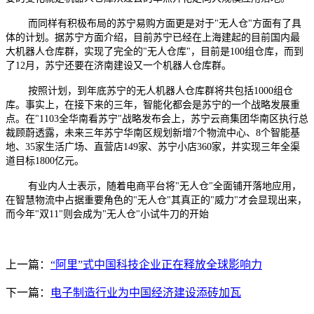
而同样有积极布局的苏宁易购方面更是对于"无人仓"方面有了具
体的计划。据苏宁方面介绍，目前苏宁已经在上海建起的目前国内最
大机器人仓库群，实现了完全的"无人仓库"，目前是100组仓库，而到
了12月，苏宁还要在济南建设又一个机器人仓库群。
按照计划，到年底苏宁的无人机器人仓库群将共包括1000组仓
库。事实上，在接下来的三年，智能化都会是苏宁的一个战略发展重
点。在"1103全华南看苏宁"战略发布会上，苏宁云商集团华南区执行总
裁顾蔚透露，未来三年苏宁华南区规划新增7个物流中心、8个智能基
地、35家生活广场、直营店149家、苏宁小店360家，并实现三年全渠
道目标1800亿元。
有业内人士表示，随着电商平台将"无人仓"全面铺开落地应用，
在智慧物流中占据重要角色的"无人仓"其真正的"威力"才会显现出来，
而今年"双11"则会成为"无人仓"小试牛刀的开始
上一篇：
“阿里”式中国科技企业正在释放全球影响力
下一篇：
电子制造行业为中国经济建设添砖加瓦