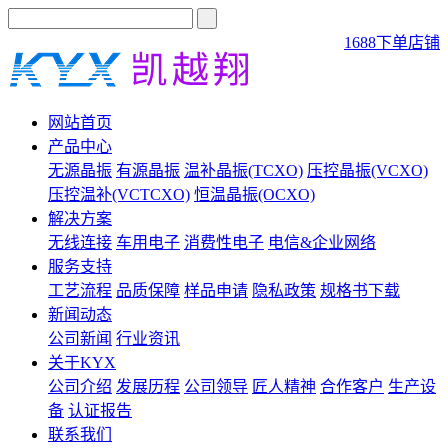
1688下单店铺
网站首页
产品中心
无源晶振
有源晶振
温补晶振(TCXO)
压控晶振(VCXO)
压控温补(VCTCXO)
恒温晶振(OCXO)
解决方案
无线连接
车用电子
消费性电子
电信&企业网络
服务支持
工艺流程
品质保障
样品申请
隐私政策
规格书下载
新闻动态
公司新闻
行业资讯
关于KYX
公司介绍
发展历程
公司领导
匠人精神
合作客户
生产设
备
认证报告
联系我们