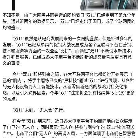
不知不觉，由广大网民共同铸造的网购节日"双11"已经走到了第九个年
头。通过近两年的数据显示，"双11"已经走出了国门，成了全球网民的
购物盛典。
"双11"虽然是从电商发展而来的一次网购盛宴，但是经过多年的
发展，"双11"已经从单纯的促销大战发展成为各个互联网平台在营销、
技术和服务等方面的一次全面"比拼"，而通过"双11"不断试水新技术，
提升销售服务，已经成各大电商平台不断刷新的成交量背后更具有意
义的事情。
今年"双11"即将到来之际，各大互联网平台也都纷纷开始展示自
己的"肌肉"，将手中磨练已久的"黑科技"通过"双11"进行展现，从各种
的无人化设备到人工智能技术，从新零售新通路的战略到社交化策
略，以及引入跨界因素，今年"双11"注定将会拥有比纯粹"买买买"更多
的亮点。
"双11"未到，"无人仓"先行。
在今年"双11"到来前，近日各大电商平台不约而同地向公众展示
了自己的"无人仓"，同时表示"无人仓"将参与到今年的"双11"物流配送
当中。电商平台们"无人仓"的高调入局，一方面体现了电商们在智慧物