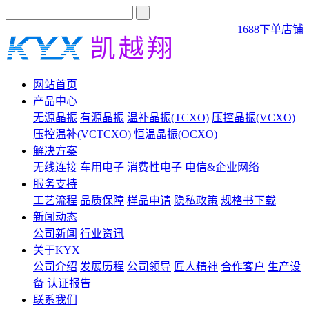
1688下单店铺
网站首页
产品中心
无源晶振
有源晶振
温补晶振(TCXO)
压控晶振(VCXO)
压控温补(VCTCXO)
恒温晶振(OCXO)
解决方案
无线连接
车用电子
消费性电子
电信&企业网络
服务支持
工艺流程
品质保障
样品申请
隐私政策
规格书下载
新闻动态
公司新闻
行业资讯
关于KYX
公司介绍
发展历程
公司领导
匠人精神
合作客户
生产设
备
认证报告
联系我们