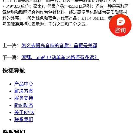
的"压电陶瓷芯片材料
"而得名，封装一般采取塑封外形尺寸为
7.5*9*3.5(单位：毫米)，代表产品：455KHZ系列；还有一种是采取环
氧树脂和酚醛混合物作为包封材料，经过高温固化形成为硬质陶瓷材
料的外壳，一般为棕色和蓝色，代表产品：ZTT4.0MHZ。频率精度按
照国际通用标准表示为：千分之三和千分之五。
上一篇：
怎么去提高音响的音质？晶振是关键
下一篇：
摩拜、ofo的电动单车之路还有多远？
快捷导航
产品中心
解决方案
服务支持
新闻动态
关于KYX
联系我们
联系我们