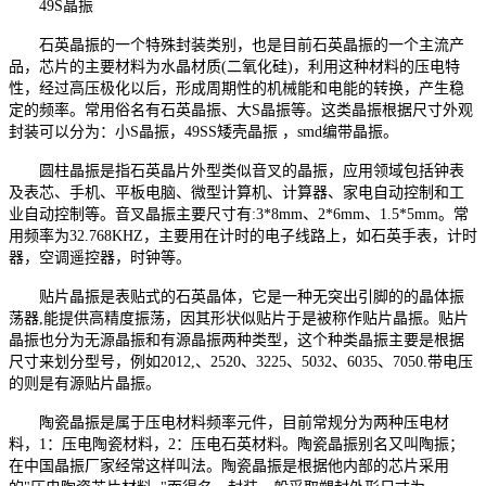
49S晶振
石英晶振
的一个特殊封装类别，也是目前石英晶振的一个主流产
品，芯片的主要材料为水晶材质(二氧化硅)，利用这种材料的压电特
性，经过高压极化以后，形成周期性的机械能和电能的转换，产生稳
定的频率。常用俗名有石英晶振、大S晶振等。这类晶振根据尺寸外观
封装可以分为：小S晶振，49SS矮壳晶振 ，smd编带晶振。
圆柱晶振是指石英晶片外型类似音叉的晶振，应用领域包括钟表
及表芯、手机、平板电脑、微型计算机、计算器、家电自动控制和工
业自动控制等。音叉晶振主要尺寸有
:3*8mm、2*6mm、1.5*5mm。常
用频率为32.768KHZ，主要用在计时的电子线路上，如石英手表，计时
器，空调遥控器，时钟等。
贴片晶振是表贴式的
石英晶体
，它是一种无突出引脚的的晶体振
荡器,能提供高精度振荡，因其形状似贴片于是被称作贴片晶振。贴片
晶振也分为无源晶振和有源晶振两种类型，这个种类晶振主要是根据
尺寸来划分型号，例如2012,、2520、3225、5032、6035、7050.带电压
的则是有源贴片晶振。
陶瓷晶振是属于压电材料频率元件，目前常规分为两种压电材
料，1：压电陶瓷材料，2：压电石英材料。陶瓷晶振别名又叫陶振；
在中国晶振厂家经常这样叫法。陶瓷晶振是根据他内部的芯片采用