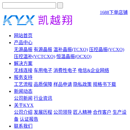
1688下单店铺
网站首页
产品中心
无源晶振
有源晶振
温补晶振(TCXO)
压控晶振(VCXO)
压控温补(VCTCXO)
恒温晶振(OCXO)
解决方案
无线连接
车用电子
消费性电子
电信&企业网络
服务支持
工艺流程
品质保障
样品申请
隐私政策
规格书下载
新闻动态
公司新闻
行业资讯
关于KYX
公司介绍
发展历程
公司领导
匠人精神
合作客户
生产设
备
认证报告
联系我们