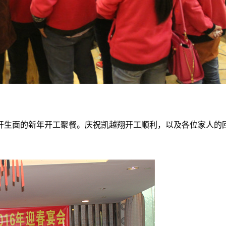
别开生面的新年开工聚餐。庆祝凯越翔开工顺利，以及各位家人的回