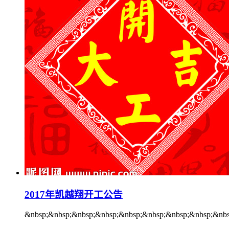
2017年凯越翔开工公告
&nbsp;&nbsp;&nbsp;&nbsp;&nbsp;&nbsp;&nbsp;&nbsp;&nbs