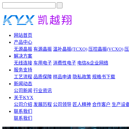
网站首页
产品中心
无源晶振
有源晶振
温补晶振(TCXO)
压控晶振(VCXO)
压
解决方案
无线连接
车用电子
消费性电子
电信&企业网络
服务支持
工艺流程
品质保障
样品申请
隐私政策
规格书下载
新闻动态
公司新闻
行业资讯
关于KYX
公司介绍
发展历程
公司领导
匠人精神
合作客户
生产设
联系我们
联系我们