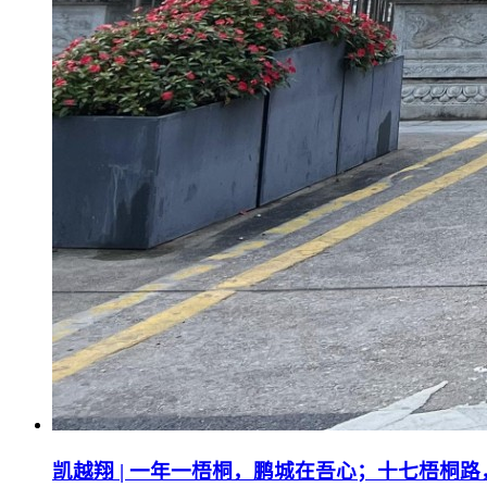
凯越翔 | 一年一梧桐，鹏城在吾心；十七梧桐