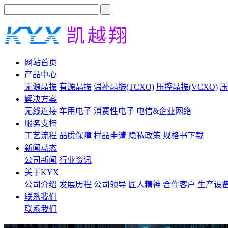
网站首页
产品中心
无源晶振
有源晶振
温补晶振(TCXO)
压控晶振(VCXO)
压
解决方案
无线连接
车用电子
消费性电子
电信&企业网络
服务支持
工艺流程
品质保障
样品申请
隐私政策
规格书下载
新闻动态
公司新闻
行业资讯
关于KYX
公司介绍
发展历程
公司领导
匠人精神
合作客户
生产设
联系我们
联系我们